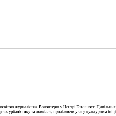
MANCHESTER
освітою журналістка. Волонтерю у Центрі Готовності Цивільних
цтво, урбаністику та довкілля, приділяючи увагу культурним ініц