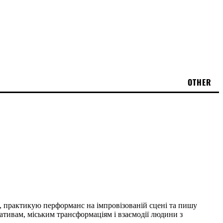
OTHER
, практикую перформанс на імпровізованій сцені та пишу
іативам, міським трансформаціям і взаємодії людини з