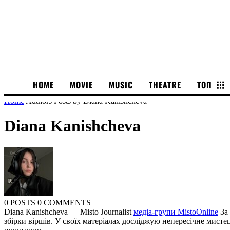
HOME
MOVIE
MUSIC
THEATRE
ТОП
Home
Authors
Posts by Diana Kanishcheva
Diana Kanishcheva
0 POSTS
0 COMMENTS
Diana Kanishcheva — Misto Journalist
медіа-групи MistoOnline
За 
збірки віршів. У своїх матеріалах досліджую непересічне мисте